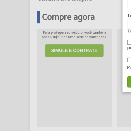
Compre agora
T
Te
Para proteger seu veículo, você também
Via
pode usufruir de uma série de vantagens.
vant
p
SIMULE E CONTRATE
P