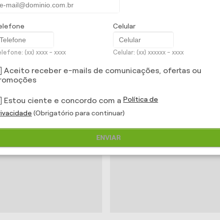
elefone
Celular
lefone: (xx) xxxx - xxxx
Celular: (xx) xxxxxx - xxxx
jar é uma delícia! Com proteção e
Seus equipamentos portáteis tamb
agens exclusivas, fica bem melhor,
precisam de proteção.
viaje com segurança.
Aceito receber e-mails de comunicações, ofertas ou
romoções
SIMULE E CONTRATE
SIMULE E CONTRATE
Política de
Estou ciente e concordo com a
rivacidade
(Obrigatório para continuar)
ENVIAR