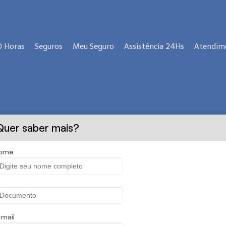
0 Horas
Seguros
Meu Seguro
Assistência 24Hs
Atendim
Quer saber mais?
Clique nas imagens abaixo para contratar seu seguro
ome
-mail
BUSCAR